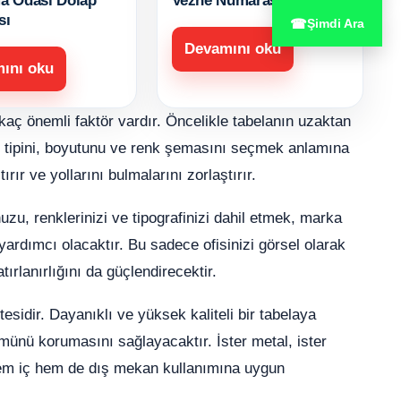
a Odası Dolap
Vezne Numarası
sı
☎
Şimdi Ara
Devamını oku
ını oku
rkaç önemli faktör vardır. Öncelikle tabelanın uzaktan
ı tipini, boyutunu ve renk şemasını seçmek anlamına
rır ve yollarını bulmalarını zorlaştırır.
nuzu, renklerinizi ve tipografinizi dahil etmek, marka
ardımcı olacaktır. Bu sadece ofisinizi görsel olarak
ırlanırlığını da güçlendirecektir.
esidir. Dayanıklı ve yüksek kaliteli bir tabelaya
ünü korumasını sağlayacaktır. İster metal, ister
 hem iç hem de dış mekan kullanımına uygun