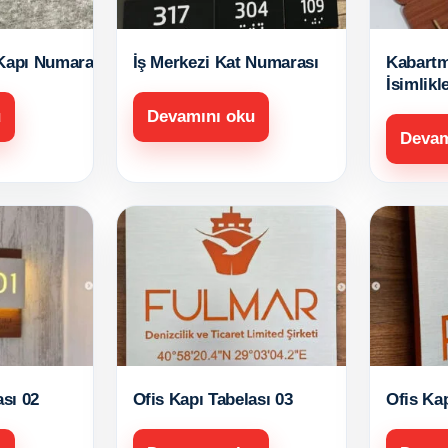
Kapı Numarası
İş Merkezi Kat Numarası
Kabartm
İsimlikle
u
Devamını oku
Devam
ası 02
Ofis Kapı Tabelası 03
Ofis Kap