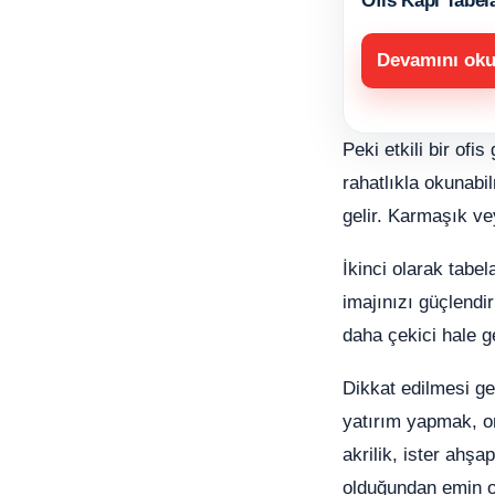
Ofis Kapı Tabel
Devamını ok
Peki etkili bir of
rahatlıkla okunab
gelir. Karmaşık vey
İkinci olarak tabel
imajınızı güçlendi
daha çekici hale g
Dikkat edilmesi ge
yatırım yapmak, o
akrilik, ister ahş
olduğundan emin o