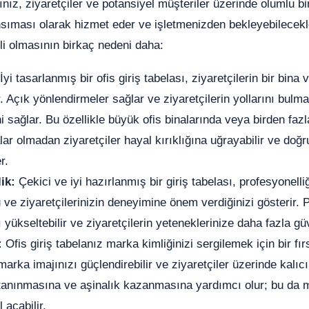
rınız, ziyaretçiler ve potansiyel müşteriler üzerinde olumlu b
ansıması olarak hizmet eder ve işletmenizden bekleyebilecekle
li olmasının birkaç nedeni daha:
İyi tasarlanmış bir ofis giriş tabelası, ziyaretçilerin bir bi
. Açık yönlendirmeler sağlar ve ziyaretçilerin yollarını bul
i sağlar. Bu özellikle büyük ofis binalarında veya birden fa
ar olmadan ziyaretçiler hayal kırıklığına uğrayabilir ve doğ
r.
ik:
Çekici ve iyi hazırlanmış bir giriş tabelası, profesyonelli
e ziyaretçilerinizin deneyimine önem verdiğinizi gösterir. P
ı yükseltebilir ve ziyaretçilerin yeteneklerinize daha fazla gü
:
Ofis giriş tabelanız marka kimliğinizi sergilemek için bir fırs
 marka imajınızı güçlendirebilir ve ziyaretçiler üzerinde kalıcı
 tanınmasına ve aşinalık kazanmasına yardımcı olur; bu da m
 açabilir.