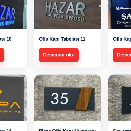
ası 10
Ofis Kapı Tabelası 11
Ofis Kap
u
Devamını oku
Devam