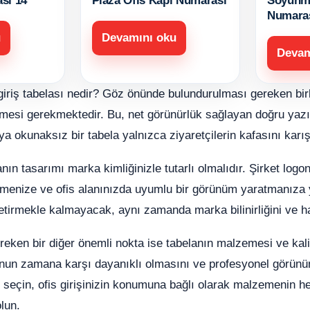
ası 14
Plaza Ofis Kapı Numarası
Soyunm
Numara
u
Devamını oku
Devam
is giriş tabelası nedir? Göz önünde bulundurulması gereken bi
ilmesi gerekmektedir. Bu, net görünürlük sağlayan doğru yaz
a okunaksız bir tabela yalnızca ziyaretçilerin kafasını karıştı
anın tasarımı marka kimliğinizle tutarlı olmalıdır. Şirket logo
rmenize ve ofis alanınızda uyumlu bir görünüm yaratmanıza y
etirmekle kalmayacak, aynı zamanda marka bilinirliğini ve hat
reken bir diğer önemli nokta ise tabelanın malzemesi ve kalit
nun zamana karşı dayanıklı olmasını ve profesyonel görünüm
ap seçin, ofis girişinizin konumuna bağlı olarak malzemenin
lun.