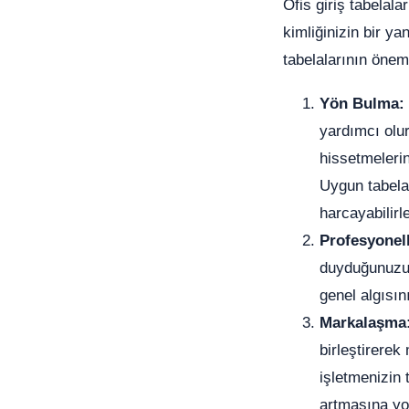
Ofis giriş tabelala
kimliğinizin bir y
tabelalarının önem
Yön Bulma:
yardımcı olur
hissetmelerin
Uygun tabelal
harcayabilirle
Profesyonell
duyduğunuzu v
genel algısın
Markalaşma
birleştirerek
işletmenizin
artmasına yol