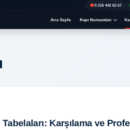
0 216 442 62 67
☎
Ana Sayfa
Kapı Numaraları
Kap
ı
ş Tabelaları: Karşılama ve Profe