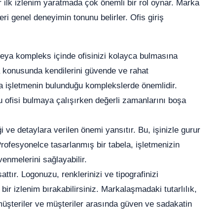
ir ilk izlenim yaratmada çok önemli bir rol oynar. Marka
ri genel deneyimin tonunu belirler. Ofis giriş
na veya kompleks içinde ofisinizi kolayca bulmasına
ma konusunda kendilerini güvende ve rahat
zla işletmenin bulunduğu komplekslerde önemlidir.
ru ofisi bulmaya çalışırken değerli zamanlarını boşa
ği ve detaylara verilen önemi yansıtır. Bu, işinizle gurur
rofesyonelce tasarlanmış bir tabela, işletmenizin
venmelerini sağlayabilir.
attır. Logonuzu, renklerinizi ve tipografinizi
 bir izlenim bırakabilirsiniz. Markalaşmadaki tutarlılık,
üşteriler ve müşteriler arasında güven ve sadakatin