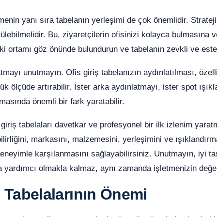
nin yanı sıra tabelanın yerleşimi de çok önemlidir. Stratej
ülebilmelidir. Bu, ziyaretçilerin ofisinizi kolayca bulmasına
ki ortamı göz önünde bulundurun ve tabelanın zevkli ve estet
tmayı unutmayın. Ofis giriş tabelanızın aydınlatılması, özell
 ölçüde artırabilir. İster arka aydınlatmayı, ister spot ışıkl
masında önemli bir fark yaratabilir.
 giriş tabelaları davetkar ve profesyonel bir ilk izlenim yara
lirliğini, markasını, malzemesini, yerleşimini ve ışıklandırm
eneyimle karşılanmasını sağlayabilirsiniz. Unutmayın, iyi tasa
a yardımcı olmakla kalmaz, aynı zamanda işletmenizin değerle
ş Tabelalarının Önemi