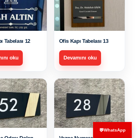
ı Tabelası 12
Ofis Kapı Tabelası 13
ını oku
Devamını oku
💬
WhatsApp