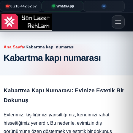
☎
0 216 442 62 67
💬
WhatsApp
✉
Ana Sayfa
›
Kabartma kapı numarası
Kabartma kapı numarası
Kabartma Kapı Numarası: Evinize Estetik Bir
Dokunuş
Evlerimiz, kişiliğimizi yansıttığımız, kendimizi rahat
hissettiğimiz yerlerdir. Bu nedenle, evimizin dış
görünümüne özen göstermek ve estetik bir dokunuş