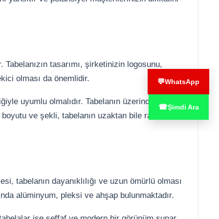
. Tabelanızın tasarımı, şirketinizin logosunu,
ekici olması da önemlidir.
💬
WhatsApp
liğiyle uyumlu olmalıdır. Tabelanın üzerinde yer
☎
Şimdi Ara
boyutu ve şekli, tabelanın uzaktan bile rahatlıkla
esi, tabelanın dayanıklılığı ve uzun ömürlü olması
asında alüminyum, pleksi ve ahşap bulunmaktadır.
tabelalar ise şeffaf ve modern bir görünüm sunar.