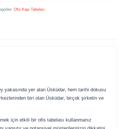
egoriler:
Ofis Kapı Tabelası
üney yakasında yer alan Üsküdar, hem tarihi dokusu
ezlerinden biri olan Üsküdar, birçok şirketin ve
mek için etkili bir ofis tabelası kullanmanız
ını yansıtır ve potansiyel müşterilerinizin dikkatini