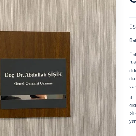
ÜS
Üsk
Üsk
Boğ
dok
dün
ve 
Bir
dik
bir
yan