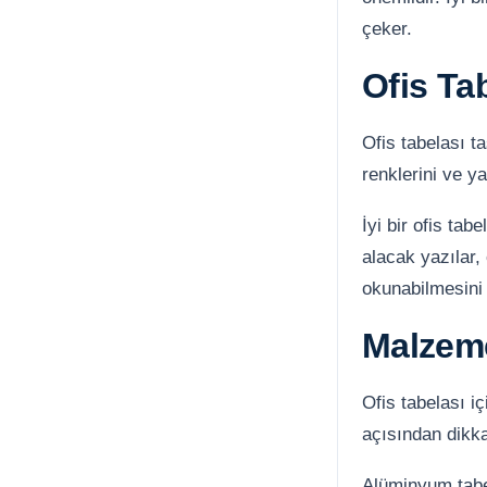
çeker.
Ofis Ta
Ofis tabelası t
renklerini ve ya
İyi bir ofis ta
alacak yazılar,
okunabilmesini 
Malzem
Ofis tabelası i
açısından dikka
Alüminyum tabel