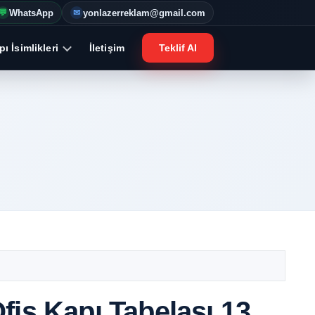
WhatsApp
yonlazerreklam@gmail.com
💬
✉
ı İsimlikleri
İletişim
Teklif Al
fis Kapı Tabelası 13