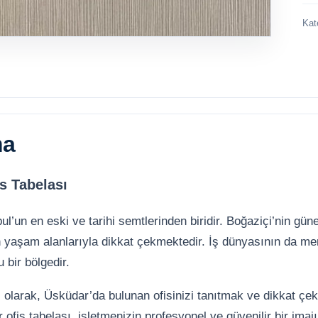
Kat
ma
s Tabelası
ul’un en eski ve tarihi semtlerinden biridir. Boğaziçi’nin g
aşam alanlarıyla dikkat çekmektedir. İş dünyasının da merk
 bir bölgedir.
bi olarak, Üsküdar’da bulunan ofisinizi tanıtmak ve dikkat çek
ir ofis tabelası, işletmenizin profesyonel ve güvenilir bir imaj