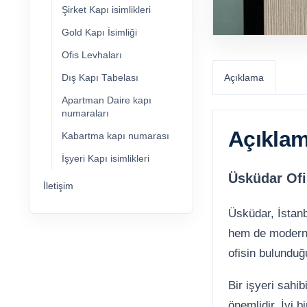
Şirket Kapı isimlikleri
Gold Kapı İsimliği
Ofis Levhaları
Açıklama
Dış Kapı Tabelası
Apartman Daire kapı
numaraları
Açıkla
Kabartma kapı numarası
İşyeri Kapı isimlikleri
Üsküdar Ofi
İletişim
Üsküdar, İstanb
hem de modern y
ofisin bulunduğu
Bir işyeri sahi
önemlidir. İyi b