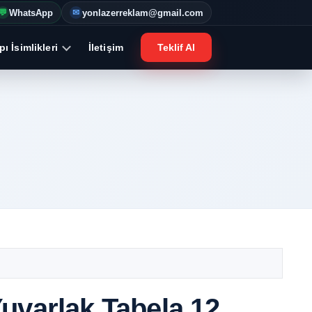
WhatsApp
yonlazerreklam@gmail.com
💬
✉
ı İsimlikleri
İletişim
Teklif Al
uvarlak Tabela 12