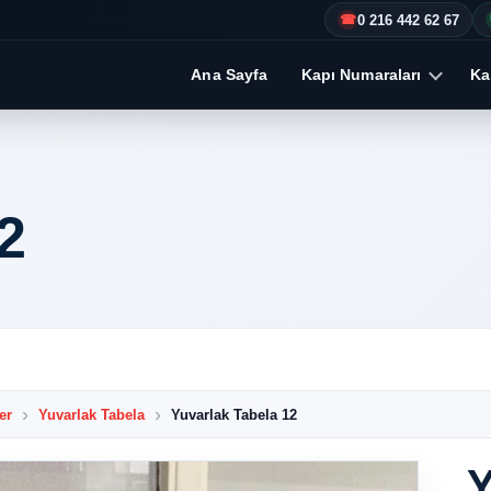
0 216 442 62 67
☎
Ana Sayfa
Kapı Numaraları
Kap
2
er
Yuvarlak Tabela
Yuvarlak Tabela 12
Y