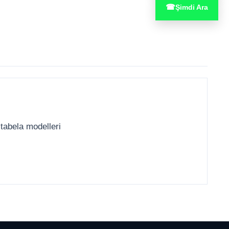
☎
Şimdi Ara
 tabela modelleri