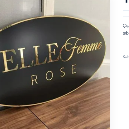
Çiç
tab
Kat