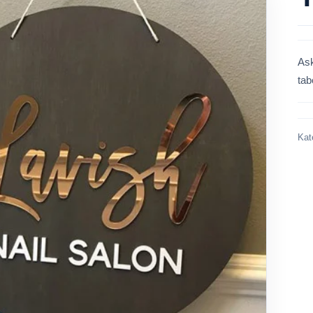
Ask
tab
Kat