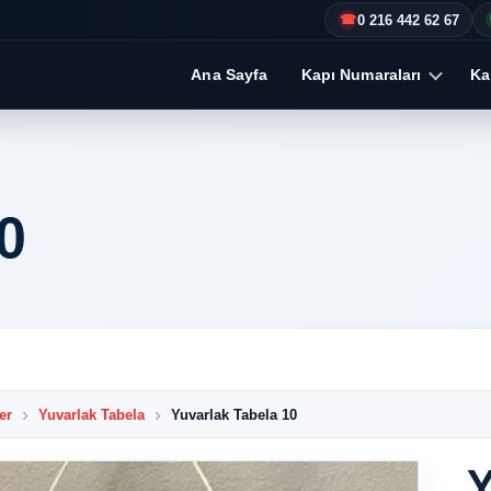
0 216 442 62 67
☎
Ana Sayfa
Kapı Numaraları
Kap
0
er
Yuvarlak Tabela
Yuvarlak Tabela 10
Y