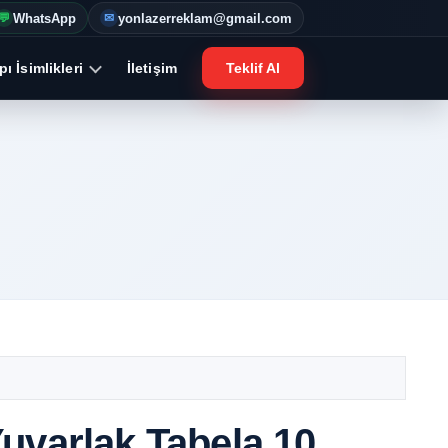
WhatsApp
yonlazerreklam@gmail.com
💬
✉
ı İsimlikleri
İletişim
Teklif Al
uvarlak Tabela 10