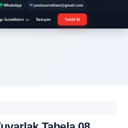
WhatsApp
yonlazerreklam@gmail.com
💬
✉
ı İsimlikleri
İletişim
Teklif Al
uvarlak Tabela 08