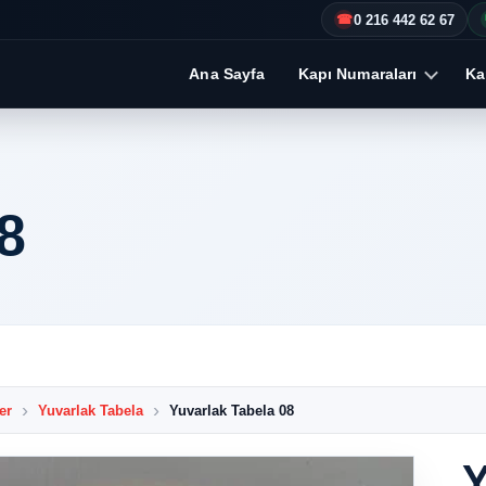
0 216 442 62 67
☎
Ana Sayfa
Kapı Numaraları
Kap
8
er
Yuvarlak Tabela
Yuvarlak Tabela 08
Y