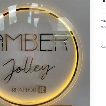
Yuv
tab
Kat