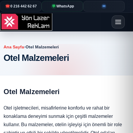
☎
0 216 442 62 67
💬
WhatsApp
✉
Ana Sayfa
›
Otel Malzemeleri
Otel Malzemeleri
Otel Malzemeleri
Otel işletmecileri, misafirlerine konforlu ve rahat bir
konaklama deneyimi sunmak için çeşitli malzemeler
kullanır. Bu malzemeler, otelin işleyişi için önemli bir role
sahiptir ve etkili bir şekilde yönetilmelidir. Otel odaları,