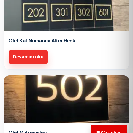
Otel Kat Numarası Altın Renk
Devamını oku
Otel Malzemeleri
💬
WhatsApp