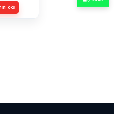
☎
Şimdi Ara
ını oku