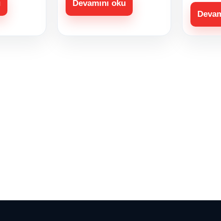
u
Devamını oku
Devam