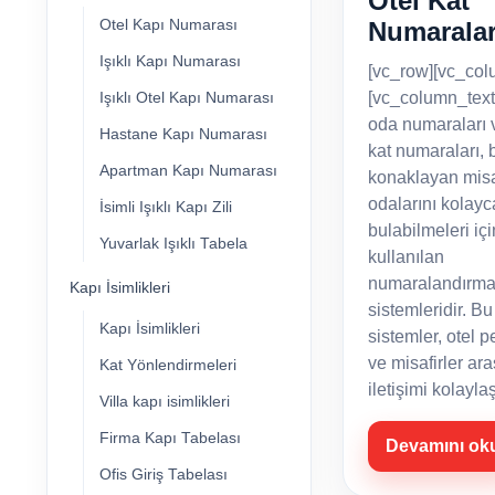
Otel Kat
Otel Kapı Numarası
Numaralar
Işıklı Kapı Numarası
[vc_row][vc_col
[vc_column_text
Işıklı Otel Kapı Numarası
oda numaraları v
Hastane Kapı Numarası
kat numaraları, b
Apartman Kapı Numarası
konaklayan misaf
odalarını kolayc
İsimli Işıklı Kapı Zili
bulabilmeleri içi
Yuvarlak Işıklı Tabela
kullanılan
numaralandırm
Kapı İsimlikleri
sistemleridir. Bu
Kapı İsimlikleri
sistemler, otel p
ve misafirler ar
Kat Yönlendirmeleri
iletişimi kolayla
Villa kapı isimlikleri
Firma Kapı Tabelası
Devamını ok
Ofis Giriş Tabelası