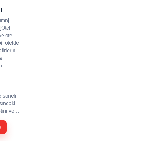
ı
umn]
]Otel
e otel
ir otelde
irlerin
a
n
a
ersoneli
asındaki
ştırır ve…
u