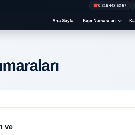
0 216 442 62 67
☎
Ana Sayfa
Kapı Numaraları
Kap
umaraları
ı ve