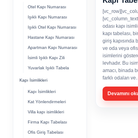
Kapı Tabe
Otel Kapı Numarası
[vc_row][vc_col
Işıklı Kapı Numarası
[vc_column_text
odası kapı isiml
Işıklı Otel Kapı Numarası
kapı tabelası, bi
Hastane Kapı Numarası
giriş kapısında 
Apartman Kapı Numarası
ve oda veya ofis
isimlerini göster
İsimli Işıklı Kapı Zili
levhadır. Bu isim
Yuvarlak Işıklı Tabela
amacı, binada 
farklı odaları v
Kapı İsimlikleri
Kapı İsimlikleri
Devamını ok
Kat Yönlendirmeleri
Villa kapı isimlikleri
Firma Kapı Tabelası
Ofis Giriş Tabelası