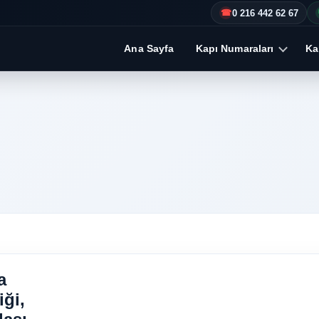
0 216 442 62 67
☎
Ana Sayfa
Kapı Numaraları
Kap
a
iği,