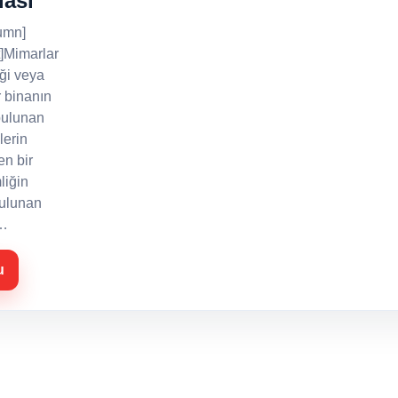
lası
umn]
]Mimarlar
iği veya
r binanın
bulunan
lerin
en bir
liğin
bulunan
e…
u