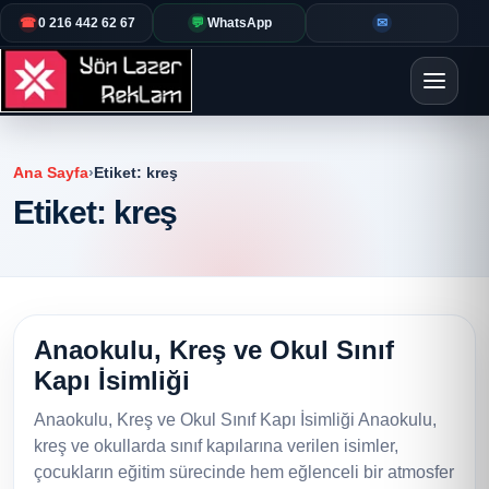
☎
0 216 442 62 67
💬
WhatsApp
✉
Ana Sayfa
›
Etiket:
kreş
Etiket:
kreş
Anaokulu, Kreş ve Okul Sınıf
Kapı İsimliği
Anaokulu, Kreş ve Okul Sınıf Kapı İsimliği Anaokulu,
kreş ve okullarda sınıf kapılarına verilen isimler,
çocukların eğitim sürecinde hem eğlenceli bir atmosfer