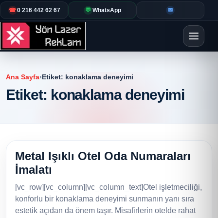
☎
0 216 442 62 67
💬
WhatsApp
✉
Ana Sayfa
›
Etiket:
konaklama deneyimi
Etiket:
konaklama deneyimi
Metal Işıklı Otel Oda Numaraları
İmalatı
[vc_row][vc_column][vc_column_text]Otel işletmeciliği,
konforlu bir konaklama deneyimi sunmanın yanı sıra
estetik açıdan da önem taşır. Misafirlerin otelde rahat