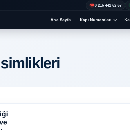
0 216 442 62 67
☎
Ana Sayfa
Kapı Numaraları
Kap
simlikleri
iği
 ve