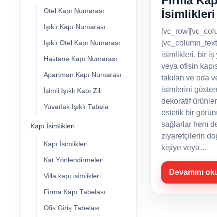
Firma Kap
Otel Kapı Numarası
İsimlikleri
Işıklı Kapı Numarası
[vc_row][vc_col
[vc_column_text
Işıklı Otel Kapı Numarası
isimlikleri, bir iş
Hastane Kapı Numarası
veya ofisin kapı
Apartman Kapı Numarası
takılan ve oda v
isimlerini göste
İsimli Işıklı Kapı Zili
dekoratif ürünle
Yuvarlak Işıklı Tabela
estetik bir görü
sağlarlar hem d
Kapı İsimlikleri
ziyaretçilerin do
Kapı İsimlikleri
kişiye veya…
Kat Yönlendirmeleri
Devamını ok
Villa kapı isimlikleri
Firma Kapı Tabelası
Ofis Giriş Tabelası