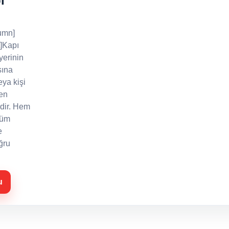
ı
umn]
]Kapı
 yerinin
sına
eya kişi
ren
rdir. Hem
nüm
e
ğru
u