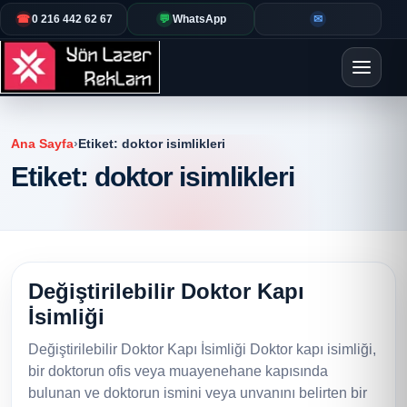
☎
0 216 442 62 67
💬
WhatsApp
✉
Ana Sayfa
›
Etiket:
doktor isimlikleri
Etiket:
doktor isimlikleri
Değiştirilebilir Doktor Kapı
İsimliği
Değiştirilebilir Doktor Kapı İsimliği Doktor kapı isimliği,
bir doktorun ofis veya muayenehane kapısında
bulunan ve doktorun ismini veya unvanını belirten bir