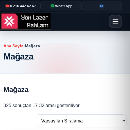
☎
0 216 442 62 67
💬
WhatsApp
✉
Ana Sayfa
›
Mağaza
Mağaza
Mağaza
325 sonuçtan 17-32 arası gösteriliyor